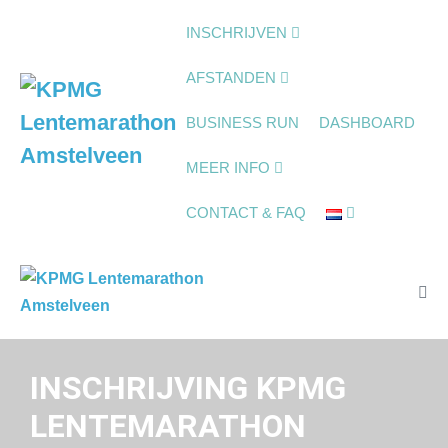
Ga
INSCHRIJVEN
naar
de
AFSTANDEN
inhoud
BUSINESS RUN
DASHBOARD
MEER INFO
CONTACT & FAQ
Me
togg
INSCHRIJVING KPMG
LENTEMARATHON